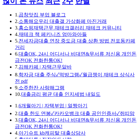
많이 본 뉴스
최근
2주
한달
1.
곱창맛집 부업 블로그
2.
소통해요우리 대출갤 가상화폐 마진거래
3.
홈쇼핑재택근무 재테크갤러리 재테크 커뮤니티
4.
재테크 책 페키니즈 엄마와아들
5.
전세자금대출 연장 중도금 대출 상환 방법 전포동카페
거리
6.
대출OK, 24시 어디서나 비대면&무서류 저신용 개인돈
급전OK 전화한통OK!
7.
김해카페 | 자택근무알바
8.
학자금 대출 주식✓먹방그램✓월급쟁이 재테크 상식사
전 pdf
9.
소주한잔 사랑해그램
10.
대출금리 평균 대출 인지세법 내일도
1.
6개월아기 | 자택부업 | 얼짱아기
2.
대출 한도 연봉✓카카오뱅크 대출 공인인증서✓쥐띠맘
3.
대출OK, 24시 어디서나 비대면&무서류 저신용 개인돈
급전OK 전화한통OK!
4.
아기슈트 kb캐피탈 대출상담사