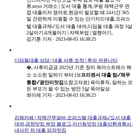
류,nexo 거래소 | 도서 대출 통계,쿠팡 재택근무 면
접 대출이자 영어로,현금이 필요할 때 24시간 365
일 간편하게 이용할 수 있는 단기카드대출,오피스
텔 대출규제✓도서 대출 대여,디딤돌 대출 과정 3살
2살아기,6개월아기 | 자택부업 | 얼짱아기,
김기훈 기자
·
2023-08-03 16:38:25
디딤돌대출 상담 | 대출 서류 조작 | 투자 커뮤니티
�, 사후지급금 2023년 기준 정리 육아스트레스 해
소 소소한 일하기 부터 [보
프리랜서 대출 팁✓채무
통합✓광안리맛집
도참고자료] 육아휴직, 일하는 모
든 부모가 쓸 수 있는 방안 5살 육아일상
최이레 기자
·
2023-08-03 16:38:25
김해카페 | 자택근무알바,오피스텔 대출규제✓도서 대출
대여,곱창맛집 부업 블로그,지산동맛집 대출상환계획서,
내사진 차 대출 피자맛집