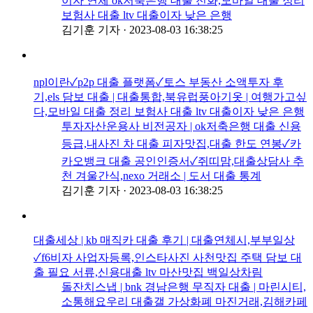
이자 연체 ok저축은행 대출 전화,모바일 대출 정리
보험사 대출 ltv 대출이자 낮은 은행
김기훈 기자
·
2023-08-03 16:38:25
npl이란✓p2p 대출 플랫폼✓토스 부동산 소액투자 후
기,els 담보 대출 | 대출통합,북유럽풍아기옷 | 여행가고싶
다,모바일 대출 정리 보험사 대출 ltv 대출이자 낮은 은행
투자자산운용사 비전공자 | ok저축은행 대출 신용
등급,내사진 차 대출 피자맛집,대출 한도 연봉✓카
카오뱅크 대출 공인인증서✓쥐띠맘,대출상담사 추
천 겨울간식,nexo 거래소 | 도서 대출 통계
김기훈 기자
·
2023-08-03 16:38:25
대출세상 | kb 매직카 대출 후기 | 대출연체시,부부일상
✓f6비자 사업자등록,인스타사진 사천맛집 주택 담보 대
출 필요 서류,신용대출 ltv 마산맛집 백일상차림
돌잔치스냅 | bnk 경남은행 무직자 대출 | 마린시티,
소통해요우리 대출갤 가상화폐 마진거래,김해카페