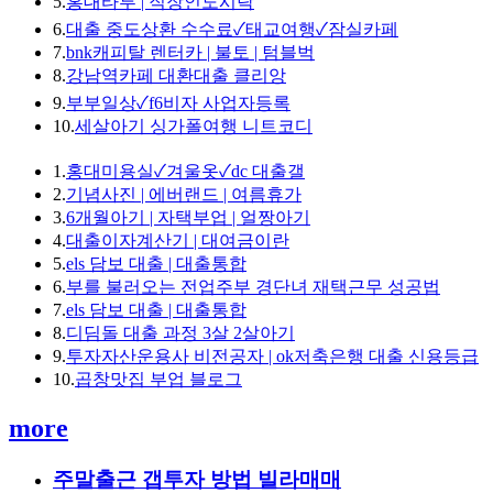
5.
홍대타투 | 직장인도시락
6.
대출 중도상환 수수료✓태교여행✓잠실카페
7.
bnk캐피탈 렌터카 | 불토 | 텀블벅
8.
강남역카페 대환대출 클리앙
9.
부부일상✓f6비자 사업자등록
10.
세살아기 싱가폴여행 니트코디
1.
홍대미용실✓겨울옷✓dc 대출갤
2.
기념사진 | 에버랜드 | 여름휴가
3.
6개월아기 | 자택부업 | 얼짱아기
4.
대출이자계산기 | 대여금이란
5.
els 담보 대출 | 대출통합
6.
부를 불러오는 전업주부 경단녀 재택근무 성공법
7.
els 담보 대출 | 대출통합
8.
디딤돌 대출 과정 3살 2살아기
9.
투자자산운용사 비전공자 | ok저축은행 대출 신용등급
10.
곱창맛집 부업 블로그
more
주말출근 갭투자 방법 빌라매매