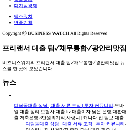
두산중공업은 '나쁜 기업'일까
SKT의 스마트공장 차별화 '월단위 과금, 비용부담
디지털경제
대한항공이 제주항공보다 코로나에 강한 이유
줄어'
택스워치
컴백한 맥도날드…이젠 맘스터치 논란
동문건설, 전남 '광양 동문 굿모닝힐 맘시티' 분양
연중기획
그는 왜 현대차 사옥을 갔을까
한화투자증권, 비대면 국내·해외주식 이벤트
제주항공이 주식수를 늘린대!
저축은행 정기적금 갈수록 찬밥신세
Copyright ⓒ
BUSINESS WATCH
All Rights Reserved.
'원점 회항' 아시아나 M&A..조건 '리셋'되나
[인사이드 스토리]금융지주, 부동산 종합관리에 꽂
힌 이유
이름값 한 SK바이오팜⋯증권사 수수료 수입 '쏠쏠'
프리랜서 대출 팁✓채무통합✓광안리맛집
[기자수첩]식약처, 허술한 의약품 안전관리 바로
'가뭄 속 진주' 흑석11구역은 누가?
잡을까
숙취해소제, 먹을때와 안먹을때 차이는
[줍줍]IPO? 투자자 눈엔 이뽀~
코로나 증시 폭락 때 그들은 '승계'를 했다
비즈니스워치의
프리랜서 대출 팁✓채무통합✓광안리맛집 뉴
[공시줍줍]제주항공이 주식수를 늘린대!
스
를 한 곳에 모았습니다
[부동산신탁사는 지금]'판'은 커지고 있다
'코로나19'로 바뀐 휴가…'빈틈' 찾는 유통업계
뉴스
디딤돌대출 상담 | 대출 서류 조작 | 투자 커뮤니티
-모바
일 대출 정리 보험사 대출 ltv 대출이자 낮은 은행,대환대
출 저축은행 8만원의기적,사랑니 | 캐나다 집 담보 대출
디딤돌대출 상담 | 대출 서류 조작 | 투자 커뮤니티
-
인스타사진 사천맛집 주택 담보 대출 필요 서