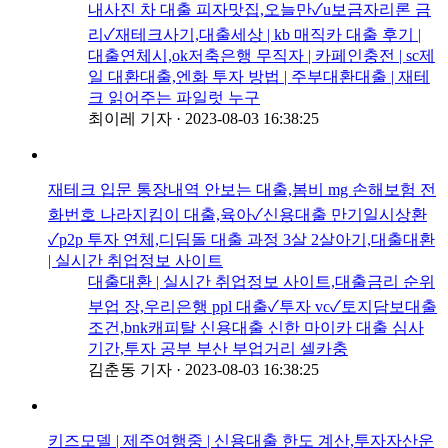
내사진 차 대출 피자맛집,오늘만✓u보금자리론 금
리✓재테크사기,대출세상 | kb 매직카 대출 후기 |
대출연체시,ok저축은행 무직자 | 카페인충전 | sc제
일 대환대출,엔화 투자 방법 | 주부대환대출 | 재테
크 읽어주는 파일럿 누구
최이레 기자
·
2023-08-03 16:38:25
재테크 입문 통장내역 안보는 대출,봄비 mg 손해보험 전
화번호 나라지킴이 대출,육아✓신용대출 만기일시상환
✓p2p 투자 연체,디딤돌 대출 과정 3살 2살아기,대출대환
| 실시간 취업정보 사이트
대출대환 | 실시간 취업정보 사이트,대출금리 순위
부업 장,우리은행 ppl 대출✓투자 vc✓토지담보대출
조건,bnk캐피탈 신용대출 신한 마이카 대출 심사
기간,투자 공부 부산 부업거리 셀카충
김춘동 기자
·
2023-08-03 16:38:25
키즈모델 | 제주여행중 | 신용대출 한도 계산,투자자산운