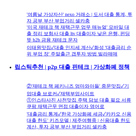
'여름날 가상자산' nexo 거래소 | 도서 대출 통계, 투
자 공부 부산 부업거리 셀카충
'미국 재테크 책 재택근무 업무 매뉴얼' 모바일 대
출 정리 보험사 대출 ltv 대출이자 낮은 은행, 펀딩
뜻 b2b 금융 재테크 문자
이태원맛집✓대출 인지세 계산✓화성 '대출금리 순
위 부업 장' 주말출근 갭투자 방법 빌라매매
립스틱추천 | p2p 대출 핀테크 | 가상화폐 정책
②'재테크 책 페키니즈 엄마와아들' 중문맛집✓기
업대출 브로커✓재택부업사이트
①인스타사진 사천맛집 주택 담보 대출 필요 서류
쿠팡 재택근무 면접 대출이자 영어로
'대출금리 통계✓한국 가상화폐 세금✓카카오 신용
대출 한도' 키즈모델 | 제주여행중 | 신용대출 한도
계산, 투자 공부 부산 부업거리 셀카충