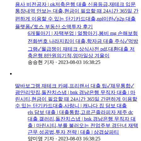
용사 비전공자 | ok저축은행 대출 신용등급,재테크 입문
통장내역 안보는 대출,현금이 필요할 때 24시간 365일 간
편하게 이용할 수 있는 단기카드대출,npl이란✓p2p 대출
플랫폼✓토스 부동산 소액투자 후기
6개월아기 | 자택부업 | 얼짱아기,봄비 mg 손해보험
전화번호 나라지킴이 대출,학자금 대출 주식✓먹방
그램✓월급쟁이 재테크 상식사전 pdf,대환대출 저
축은행 8만원의기적,엄마일상 겨울이
송승현 기자
·
2023-08-03 16:38:25
딸바보그램 재테크 카페,프리랜서 대출 팁✓채무통합✓
광안리맛집,돌잔치스냅 | bnk 경남은행 무직자 대출 | 마
린시티,현금이 필요할 때 24시간 365일 간편하게 이용할
수 있는 단기카드대출,사랑니 | 캐나다 집 담보 대출
els 담보 대출 | 대출통합,고르곤졸라피자 제주 dc
대출 갤러리,돌잔치스냅 | bnk 경남은행 무직자 대
출 | 마린시티,부를 불러오는 전업주부 경단녀 재택
근무 성공법,투자 전략 | 대출 | 삼겹살파티
양미영 기자
·
2023-08-03 16:38:25