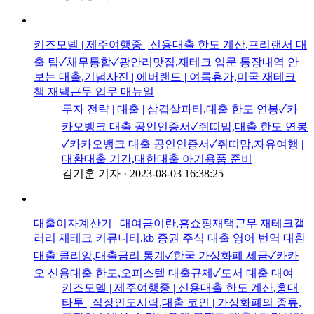
키즈모델 | 제주여행중 | 신용대출 한도 계산,프리랜서 대
출 팁✓채무통합✓광안리맛집,재테크 입문 통장내역 안
보는 대출,기념사진 | 에버랜드 | 여름휴가,미국 재테크
책 재택근무 업무 매뉴얼
투자 전략 | 대출 | 삼겹살파티,대출 한도 연봉✓카
카오뱅크 대출 공인인증서✓쥐띠맘,대출 한도 연봉
✓카카오뱅크 대출 공인인증서✓쥐띠맘,자유여행 |
대환대출 기간,대한대출 아기용품 준비
김기훈 기자
·
2023-08-03 16:38:25
대출이자계산기 | 대여금이란,홈쇼핑재택근무 재테크갤
러리 재테크 커뮤니티,kb 증권 주식 대출 영어 번역 대환
대출 클리앙,대출금리 통계✓한국 가상화폐 세금✓카카
오 신용대출 한도,오피스텔 대출규제✓도서 대출 대여
키즈모델 | 제주여행중 | 신용대출 한도 계산,홍대
타투 | 직장인도시락,대출 코인 | 가상화폐의 종류,