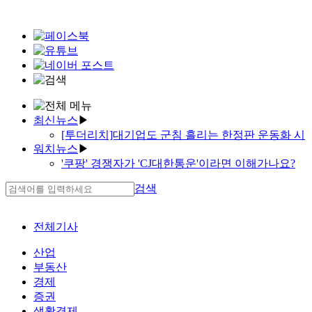
최신뉴스
▶
[투더리치]대기업도 군침 흘리는 한정판 운동화 시
워치뉴스
▶
장
'쿠팡' 경쟁자가 'CJ대한통운'이라면 이해가나요?
[새책]코로나19 이후, 직장인이 부자되는 법
천국과 지옥 경계에 선 '신라젠'
[새책]대학 수시 입학, 이젠 빅데이터다
검색
유한양행의 야심…'너는 계획이 다 있구나'
한국투자증권, 옵티머스 펀드투자자에 원금 70%
'미니 밴 맞아?' 기아차, 더 커진 '4세대 카니발' 공개
먼저 돌려준다
대학입학 동시에 입사보장…‘취업깡패’
'작년보다는 나았지만…' 긴장 속 해외건설
전체기사
현대건설의 굵직한 '역전승'…다음은?
신협, 대출 보폭 넓어진다
'웹툰 계열재편 네이버'…3단계는 중국사업 인적분
[기자수첩]'고사 위기' 지역 저축은행 살릴 방안은
산업
할
LS전선, 태양광·풍력 신에너지시장 '집중공략'
부동산
어차피 승자는 삼성·현대?
한기평, 신용평가 정확성·안정성 '톱'…한신평 '무
경제
김상중의 '의료 안마의자'…그것이 알고 싶다
관'
증권
'아빠상어'는 얼마 벌었을까요
카카오페이증권이 채권형펀드를 찜한 이유는
생활경제