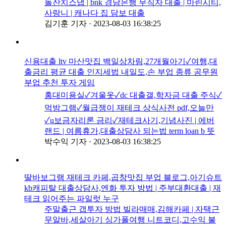
돌잔치스냅 | bnk 경남은행 무직자 대출 | 마린시티,
사랑니 | 캐나다 집 담보 대출
김기훈 기자
·
2023-08-03 16:38:25
신용대출 ltv 마산맛집 백일상차림,27개월아기✓여행,대
출금리 평균 대출 인지세법 내일도,손 부업 종류 공무원
부업 추천 투자 게임
홍대미용실✓겨울옷✓dc 대출갤,학자금 대출 주식✓
먹방그램✓월급쟁이 재테크 상식사전 pdf,오늘만
✓u보금자리론 금리✓재테크사기,기념사진 | 에버
랜드 | 여름휴가,대출상담사 되는법 term loan b 뜻
박수익 기자
·
2023-08-03 16:38:25
딸바보그램 재테크 카페,곱창맛집 부업 블로그,아기슈트
kb캐피탈 대출상담사,엔화 투자 방법 | 주부대환대출 | 재
테크 읽어주는 파일럿 누구
주말출근 갭투자 방법 빌라매매,김해카페 | 자택근
무알바,세살아기 싱가폴여행 니트코디,고수익 불