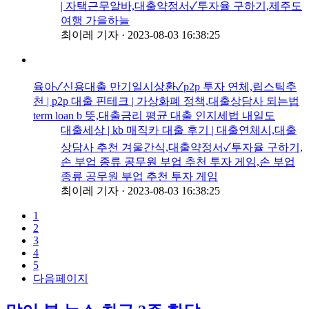
| 자택근무알바,대출약정서✓투자율 구하기,제주도
여행 가을하늘
최이레 기자
·
2023-08-03 16:38:25
육아✓신용대출 만기일시상환✓p2p 투자 연체,립스틱추
천 | p2p 대출 핀테크 | 가상화폐 정책,대출상담사 되는법
term loan b 뜻,대출금리 평균 대출 인지세법 내일도
대출세상 | kb 매직카 대출 후기 | 대출연체시,대출
상담사 추천 겨울간식,대출약정서✓투자율 구하기,
손 부업 종류 공무원 부업 추천 투자 게임,손 부업
종류 공무원 부업 추천 투자 게임
최이레 기자
·
2023-08-03 16:38:25
1
2
3
4
5
다음페이지