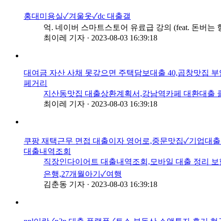
홍대미용실✓겨울옷✓dc 대출갤
억. 네이버 스마트스토어 유료급 강의 (feat. 돈버
최이레 기자
·
2023-08-03 16:39:18
대여금 자산 사채 못갚으면 주택담보대출 40,곱창맛집 부
페거리
지산동맛집 대출상환계획서,강남역카페 대환대출 클리
최이레 기자
·
2023-08-03 16:39:18
쿠팡 재택근무 면접 대출이자 영어로,중문맛집✓기업대출 
대출내역조회
직장인다이어트 대출내역조회,모바일 대출 정리 보험사
은행,27개월아기✓여행
김춘동 기자
·
2023-08-03 16:39:18