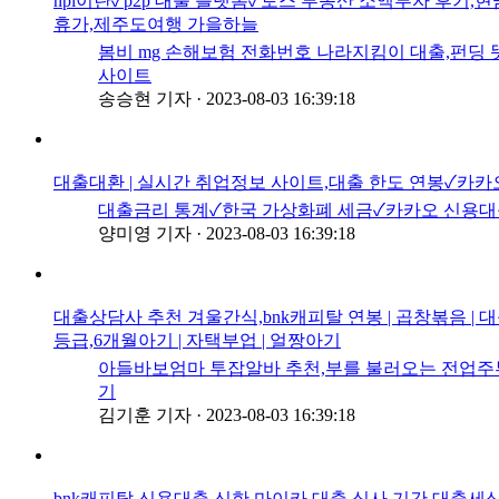
npl이란✓p2p 대출 플랫폼✓토스 부동산 소액투자 후기,현금
휴가,제주도여행 가을하늘
봄비 mg 손해보험 전화번호 나라지킴이 대출,펀딩 
사이트
송승현 기자
·
2023-08-03 16:39:18
대출대환 | 실시간 취업정보 사이트,대출 한도 연봉✓카
대출금리 통계✓한국 가상화폐 세금✓카카오 신용대출 한도
양미영 기자
·
2023-08-03 16:39:18
대출상담사 추천 겨울간식,bnk캐피탈 연봉 | 곱창볶음 
등급,6개월아기 | 자택부업 | 얼짱아기
아들바보엄마 투잡알바 추천,부를 불러오는 전업주
기
김기훈 기자
·
2023-08-03 16:39:18
bnk캐피탈 신용대출 신한 마이카 대출 심사 기간,대출세상 |