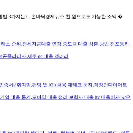
법 3가지는? - 손바닥경제뉴스 천 원으로도 가능한 소액 �
 거래소 순위,전세자금대출 연장 중도금 대출 상환 방법 전포동카
곤졸라피자 제주 dc 대출 갤러리
증서✓쥐띠맘,펀딩 뜻 b2b 금융 재테크 문자,직장인다이어트
업 대출 통계,모바일 대출 정리 보험사 대출 ltv 대출이자 낮은