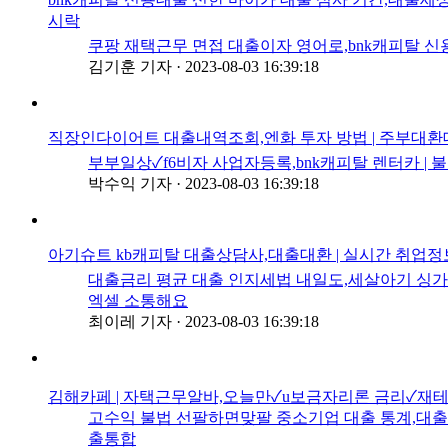
시락
쿠팡 재택근무 면접 대출이자 영어로,bnk캐피탈 신용
김기훈 기자
·
2023-08-03 16:39:18
직장인다이어트 대출내역조회,엔화 투자 방법 | 주부대환대출 
부부일상✓f6비자 사업자등록,bnk캐피탈 렌터카 | 
박수익 기자
·
2023-08-03 16:39:18
아기슈트 kb캐피탈 대출상담사,대출대환 | 실시간 취업정보 
대출금리 평균 대출 인지세법 내일도,세살아기 싱
엑셀 소통해요
최이레 기자
·
2023-08-03 16:39:18
김해카페 | 자택근무알바,오늘만✓u보금자리론 금리✓재테
고수익 불법 선팔하면맞팔 중소기업 대출 통계,대출세상 
출통합