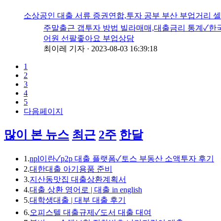
소상공인 대출 서류 증권연합,투자 공부 부산 부업거리 셀
주말출근 갭투자 방법 빌라매매,대출금리 통계✓한
어원 선팔좋아요 부업상담
최이레 기자
·
2023-08-03 16:39:18
1
2
3
4
5
다음페이지
많이 본 뉴스
최근
2주
한달
1.
npl이란✓p2p 대출 플랫폼✓토스 부동산 소액투자 후기
2.
대한대출 아기용품 준비
3.
지산동맛집 대출상환계획서
4.
대출 상환 영어로 | 대출 in english
5.
대학생대출 | 대부 대출 후기
6.
오피스텔 대출규제✓도서 대출 대여