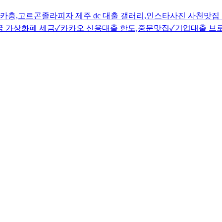
카충,고르곤졸라피자 제주 dc 대출 갤러리,인스타사진 사천맛집 
국 가상화폐 세금✓카카오 신용대출 한도,중문맛집✓기업대출 브