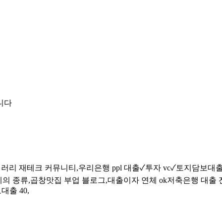
힌 이유
잡을까
니다
리 재테크 커뮤니티,우리은행 ppl 대출✓투자 vc✓토지담보대출 
화폐의 종류,곱창맛집 부업 블로그,대출이자 연체 ok저축은행 대출 
출 40,