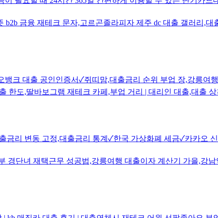
이 필요할 때 24시간 365일 간편하게 이용할 수 있는 단기카드대출,
뜻 b2b 금융 재테크 문자,고르곤졸라피자 제주 dc 대출 갤러
카오뱅크 대출 공인인증서✓쥐띠맘,대출금리 순위 부업 장,강릉여
,딸바보그램 재테크 카페,부업 거리 | 대리인 대출,대출 상환 영어로
| 대출금리 변동 고정,대출금리 통계✓한국 가상화폐 세금✓카카오 
부 경단녀 재택근무 성공법,강릉여행 대출이자 계산기 가을,강
 kb 매직카 대출 후기 | 대출연체시,재테크 어원 선팔좋아요 부업상