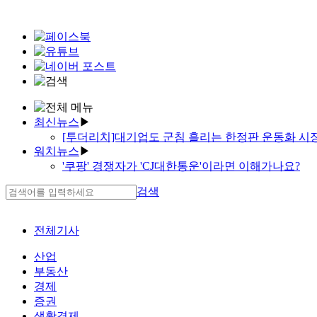
최신뉴스
▶
[투더리치]대기업도 군침 흘리는 한정판 운동화 시
워치뉴스
▶
[새책]코로나19 이후, 직장인이 부자되는 법
'쿠팡' 경쟁자가 'CJ대한통운'이라면 이해가나요?
[새책]대학 수시 입학, 이젠 빅데이터다
천국과 지옥 경계에 선 '신라젠'
한국투자증권, 옵티머스 펀드투자자에 원금 70% 
검색
유한양행의 야심…'너는 계획이 다 있구나'
'작년보다는 나았지만…' 긴장 속 해외건설
'미니 밴 맞아?' 기아차, 더 커진 '4세대 카니발' 공개
신협, 대출 보폭 넓어진다
대학입학 동시에 입사보장…‘취업깡패’
[기자수첩]'고사 위기' 지역 저축은행 살릴 방안은
전체기사
현대건설의 굵직한 '역전승'…다음은?
LS전선, 태양광·풍력 신에너지시장 '집중공략'
'웹툰 계열재편 네이버'…3단계는 중국사업 인적분
한기평, 신용평가 정확성·안정성 '톱'…한신평 '무관'
산업
어차피 승자는 삼성·현대?
카카오페이증권이 채권형펀드를 찜한 이유는
부동산
김상중의 '의료 안마의자'…그것이 알고 싶다
SKT의 스마트공장 차별화 '월단위 과금, 비용부담 
경제
'아빠상어'는 얼마 벌었을까요
동문건설, 전남 '광양 동문 굿모닝힐 맘시티' 분양
증권
두산중공업은 '나쁜 기업'일까
한화투자증권, 비대면 국내·해외주식 이벤트
생활경제