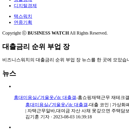
대한항공이 제주항공보다 코로나에 강한 이유
저축은행 정기적금 갈수록 찬밥신세
디지털경제
컴백한 맥도날드…이젠 맘스터치 논란
[인사이드 스토리]금융지주, 부동산 종합관리에 꽂
택스워치
그는 왜 현대차 사옥을 갔을까
[기자수첩]식약처, 허술한 의약품 안전관리 바로 
연중기획
제주항공이 주식수를 늘린대!
[줍줍]IPO? 투자자 눈엔 이뽀~
'원점 회항' 아시아나 M&A..조건 '리셋'되나
[공시줍줍]제주항공이 주식수를 늘린대!
Copyright ⓒ
BUSINESS WATCH
All Rights Reserved.
[부동산신탁사는 지금]'판'은 커지고 있다
이름값 한 SK바이오팜⋯증권사 수수료 수입 '쏠쏠'
'코로나19'로 바뀐 휴가…'빈틈' 찾는 유통업계
'가뭄 속 진주' 흑석11구역은 누가?
대출금리 순위 부업 장
숙취해소제, 먹을때와 안먹을때 차이는
코로나 증시 폭락 때 그들은 '승계'를 했다
비즈니스워치의
대출금리 순위 부업 장 뉴스
를 한 곳에 모았습
뉴스
홍대미용실✓겨울옷✓dc 대출갤
-홈쇼핑재택근무 재테크갤러
홍대미용실✓겨울옷✓dc 대출갤
-대출 코인 | 가상
| 자택근무알바,대여금 자산 사채 못갚으면 주택담보대
김기훈 기자
·
2023-08-03 16:39:18