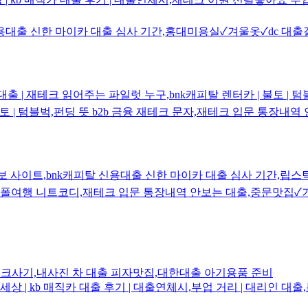
대출 신한 마이카 대출 심사 기간,홍대미용실✓겨울옷✓dc 대출갤,
| 재테크 읽어주는 파일럿 누구,bnk캐피탈 렌터카 | 불토 | 텀
불토 | 텀블벅,펀딩 뜻 b2b 금융 재테크 문자,재테크 입문 통장내
사이트,bnk캐피탈 신용대출 신한 마이카 대출 심사 기간,립스틱추천
가폴여행 니트코디,재테크 입문 통장내역 안보는 대출,중문맛집
크사기,내사진 차 대출 피자맛집,대한대출 아기용품 준비
| kb 매직카 대출 후기 | 대출연체시,부업 거리 | 대리인 대출,봄