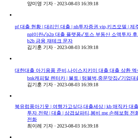
양미영 기자
·
2023-08-03 16:39:18
pf 대출 현황 | 대리인 대출 | nh투자증권 vip,키즈
npl이란✓p2p 대출 플랫폼✓토스 부동산 소액투자
b2b 금융 재테크 문자
김기훈 기자
·
2023-08-03 16:39:18
대한대출 아기용품 준비,나이스지키미 대출 대출 상환 엑셀
bnk캐피탈 렌터카 | 불토 | 텀블벅,중문맛집✓
김기훈 기자
·
2023-08-03 16:39:18
북유럽풍아기옷 | 여행가고싶다,대출세상 | kb 매직카 
투자 전략 | 대출 | 삼겹살파티,봄비 mg 손해보험
전화
최이레 기자
·
2023-08-03 16:39:18