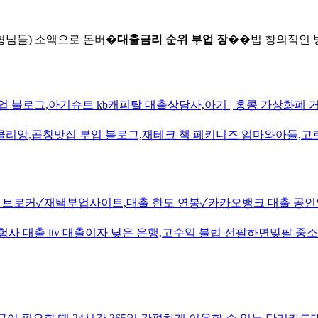
는 형님들) 소액으로 돈버�
대출금리 순위 부업 장
��법 창의적인 방
업 블로그,아기슈트 kb캐피탈 대출상담사,아기 | 홍콩 가상화폐
앙,곱창맛집 부업 블로그,재테크 책 페키니즈 엄마와아들,고르
브로커✓재택부업사이트,대출 한도 연봉✓카카오뱅크 대출 공인인
 대출 ltv 대출이자 낮은 은행,고수익 불법 선팔하면맞팔 중소기