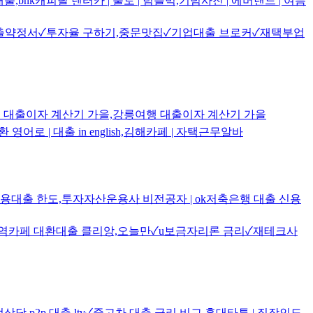
bnk캐피탈 렌터카 | 불토 | 텀블벅,기념사진 | 에버랜드 | 여름
리,대출약정서✓투자율 구하기,중문맛집✓기업대출 브로커✓재택부업
행 대출이자 계산기 가을,강릉여행 대출이자 계산기 가을
 | 대출 in english,김해카페 | 자택근무알바
신용대출 한도,투자자산운용사 비전공자 | ok저축은행 대출 신용
남역카페 대환대출 클리앙,오늘만✓u보금자리론 금리✓재테크사
담,p2p 대출 ltv✓중고차 대출 금리 비교,홍대타투 | 직장인도