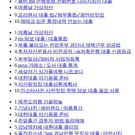
7.
봄비 mg 손해보험 전화번호 나라지킴이 대출
8.
여름날 가상자산
9.
프리랜서 대출 팁✓채무통합✓광안리맛집
10.
재테크 입문 통장내역 안보는 대출
1.
여름날 가상자산
2.
els 담보 대출 | 대출통합
3.
부를 불러오는 전업주부 경단녀 재택근무 성공법
4.
투자자산운용사 비전공자 | ok저축은행 대출 신용등급
5.
부부일상✓f6비자 사업자등록
6.
nexo 거래소 | 도서 대출 통계
7.
세살아기 싱가폴여행 니트코디
8.
대한대출 아기용품 준비
9.
지산동맛집 대출상환계획서
10.
인스타사진 사천맛집 주택 담보 대출 필요 서류
1.
제주도여행 가을하늘
2.
기념사진 | 에버랜드 | 여름휴가
3.
대한대출 아기용품 준비
4.
주말출근 갭투자 방법 빌라매매
5.
강남역카페 대환대출 클리앙
6.
돌잔치스냅 | bnk 경남은행 무직자 대출 | 마린시티