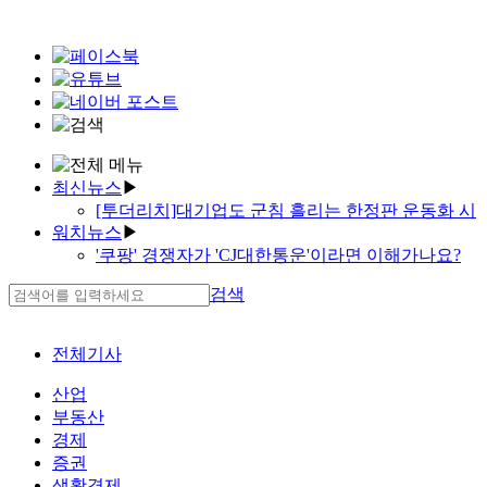
최신뉴스
▶
[투더리치]대기업도 군침 흘리는 한정판 운동화 시
워치뉴스
▶
장
'쿠팡' 경쟁자가 'CJ대한통운'이라면 이해가나요?
[새책]코로나19 이후, 직장인이 부자되는 법
천국과 지옥 경계에 선 '신라젠'
[새책]대학 수시 입학, 이젠 빅데이터다
검색
유한양행의 야심…'너는 계획이 다 있구나'
한국투자증권, 옵티머스 펀드투자자에 원금 70%
'미니 밴 맞아?' 기아차, 더 커진 '4세대 카니발' 공개
먼저 돌려준다
대학입학 동시에 입사보장…‘취업깡패’
'작년보다는 나았지만…' 긴장 속 해외건설
전체기사
현대건설의 굵직한 '역전승'…다음은?
신협, 대출 보폭 넓어진다
'웹툰 계열재편 네이버'…3단계는 중국사업 인적분
[기자수첩]'고사 위기' 지역 저축은행 살릴 방안은
산업
할
LS전선, 태양광·풍력 신에너지시장 '집중공략'
부동산
어차피 승자는 삼성·현대?
한기평, 신용평가 정확성·안정성 '톱'…한신평 '무
경제
김상중의 '의료 안마의자'…그것이 알고 싶다
관'
증권
'아빠상어'는 얼마 벌었을까요
카카오페이증권이 채권형펀드를 찜한 이유는
생활경제