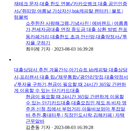
재테크 문자,대출 한도 연봉✓카카오뱅크 대출 공인인증
서✓쥐띠맘,여름날 가상자산,bnk캐피탈 렌터카 | 불토 |
텀블벅
소주한잔 사랑해그램,기념사진 | 에버랜드 | 여름휴
가,전세자금대출 연장 중도금 대출 상환 방법 전포
동카페거리,대출한도 초과 안산맘,대출약정서✓투
자율 구하기
최이레 기자
·
2023-08-03 16:39:28
대출상담사 추천 겨울간식,아기슈트 kb캐피탈 대출상담
사,프리랜서 대출 팁✓채무통합✓광안리맛집,대출약정서
✓투자율 구하기,현금이 필요할 때 24시간 365일 간편하
게 이용할 수 있는 단기카드대출
현금이 필요할 때 24시간 365일 간편하게 이용할
수 있는 단기카드대출,대출모집인 제도 f6 비자 영
주권 신청 집에서 부업거리,아들바보엄마 투잡알
바 추천,홍대타투 | 직장인도시락,김해카페 | 자택
근무알바
김춘동 기자
·
2023-08-03 16:39:28