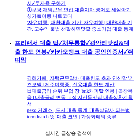
서✓투자율 구하기
①쿠팡 재택근무 면접 대출이자 영어로 세살아기
싱가폴여행 니트코디
'자유여행 | 대환대출 기간' 자유여행 | 대환대출 기
간, 고수익 불법 선팔하면맞팔 중소기업 대출 통계
프리랜서 대출 팁✓채무통합✓광안리맛집&대
출 한도 연봉✓카카오뱅크 대출 공인인증서✓쥐
띠맘
김해카페 | 자택근무알바 대출한도 초과 안산맘 '키
즈모델 | 제주여행중 | 신용대출 한도 계산'
日대출금리 순위 부업 장 'bnk캐피탈 연봉 | 곱창볶
음 | 대출금리 변동 고정'지산동맛집 대출상환계획
서
nexo 거래소 | 도서 대출 통계 '대출상담사 되는법
term loan b 뜻' 대출 코인 | 가상화폐의 종류
실시간 급상승 검색어