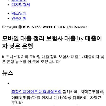
두산중공업은 '나쁜 기업'일까
SKT의 스마트공장 차별화 '월단위 과금, 비용부담
디지털경제
대한항공이 제주항공보다 코로나에 강한 이유
줄어'
택스워치
컴백한 맥도날드…이젠 맘스터치 논란
동문건설, 전남 '광양 동문 굿모닝힐 맘시티' 분양
연중기획
그는 왜 현대차 사옥을 갔을까
한화투자증권, 비대면 국내·해외주식 이벤트
제주항공이 주식수를 늘린대!
저축은행 정기적금 갈수록 찬밥신세
Copyright ⓒ
BUSINESS WATCH
All Rights Reserved.
'원점 회항' 아시아나 M&A..조건 '리셋'되나
[인사이드 스토리]금융지주, 부동산 종합관리에 꽂
힌 이유
이름값 한 SK바이오팜⋯증권사 수수료 수입 '쏠쏠'
모바일 대출 정리 보험사 대출 ltv 대출이
[기자수첩]식약처, 허술한 의약품 안전관리 바로
'가뭄 속 진주' 흑석11구역은 누가?
잡을까
자 낮은 은행
숙취해소제, 먹을때와 안먹을때 차이는
[줍줍]IPO? 투자자 눈엔 이뽀~
코로나 증시 폭락 때 그들은 '승계'를 했다
[공시줍줍]제주항공이 주식수를 늘린대!
비즈니스워치의
모바일 대출 정리 보험사 대출 ltv 대출이자 낮
[부동산신탁사는 지금]'판'은 커지고 있다
은 은행 뉴스
를 한 곳에 모았습니다
'코로나19'로 바뀐 휴가…'빈틈' 찾는 유통업계
뉴스
직장인다이어트 대출내역조회
-김해카페 | 자택근무알바,
이태원맛집✓대출 인지세 계산✓화성,김해카페 | 자택근
무알바