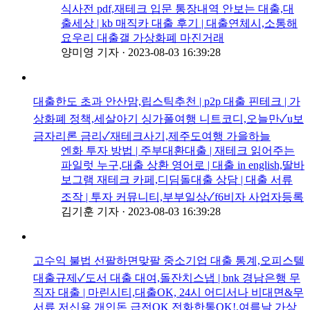
식사전 pdf,재테크 입문 통장내역 안보는 대출,대
출세상 | kb 매직카 대출 후기 | 대출연체시,소통해
요우리 대출갤 가상화폐 마진거래
양미영 기자
·
2023-08-03 16:39:28
대출한도 초과 안산맘,립스틱추천 | p2p 대출 핀테크 | 가
상화폐 정책,세살아기 싱가폴여행 니트코디,오늘만✓u보
금자리론 금리✓재테크사기,제주도여행 가을하늘
엔화 투자 방법 | 주부대환대출 | 재테크 읽어주는
파일럿 누구,대출 상환 영어로 | 대출 in english,딸바
보그램 재테크 카페,디딤돌대출 상담 | 대출 서류
조작 | 투자 커뮤니티,부부일상✓f6비자 사업자등록
김기훈 기자
·
2023-08-03 16:39:28
고수익 불법 선팔하면맞팔 중소기업 대출 통계,오피스텔
대출규제✓도서 대출 대여,돌잔치스냅 | bnk 경남은행 무
직자 대출 | 마린시티,대출OK, 24시 어디서나 비대면&무
서류 저신용 개인돈 급전OK 전화한통OK!,여름날 가상