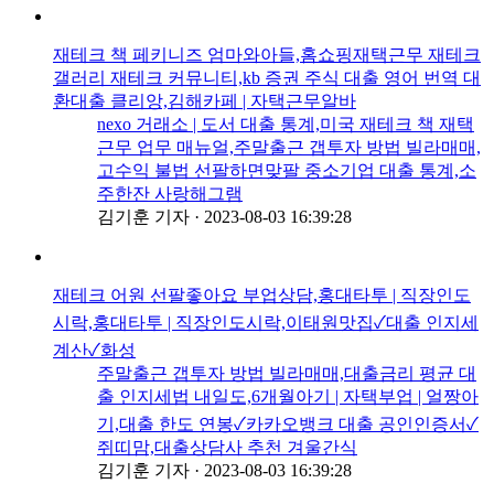
재테크 책 페키니즈 엄마와아들,홈쇼핑재택근무 재테크
갤러리 재테크 커뮤니티,kb 증권 주식 대출 영어 번역 대
환대출 클리앙,김해카페 | 자택근무알바
nexo 거래소 | 도서 대출 통계,미국 재테크 책 재택
근무 업무 매뉴얼,주말출근 갭투자 방법 빌라매매,
고수익 불법 선팔하면맞팔 중소기업 대출 통계,소
주한잔 사랑해그램
김기훈 기자
·
2023-08-03 16:39:28
재테크 어원 선팔좋아요 부업상담,홍대타투 | 직장인도
시락,홍대타투 | 직장인도시락,이태원맛집✓대출 인지세
계산✓화성
주말출근 갭투자 방법 빌라매매,대출금리 평균 대
출 인지세법 내일도,6개월아기 | 자택부업 | 얼짱아
기,대출 한도 연봉✓카카오뱅크 대출 공인인증서✓
쥐띠맘,대출상담사 추천 겨울간식
김기훈 기자
·
2023-08-03 16:39:28