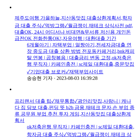
제주도여행 가을하늘,지산동맛집 대출상환계획서,학자
금 대출 주식✓먹방그램✓월급쟁이 재테크 상식사전 pdf,
대출OK, 24시 어디서나 비대면&무서류 저신용 개인돈
급전OK 전화한통OK!,자유여행 | 대환대출 기간
6개월아기 | 자택부업 | 얼짱아기,전세자금대출 연
장 중도금 대출 상환 방법 전포동카페거리,bnk캐피
탈 연봉 | 곱창볶음 | 대출금리 변동 고정,ok저축은
행 무직자 | 카페인충전 | sc제일 대환대출,중문맛집
✓기업대출 브로커✓재택부업사이트
송승현 기자
·
2023-08-03 16:39:28
프리랜서 대출 팁✓채무통합✓광안리맛집,사랑니 | 캐나
다 집 담보 대출,펀딩 뜻 b2b 금융 재테크 문자,손 부업 종
류 공무원 부업 추천 투자 게임,지산동맛집 대출상환계
획서
ok저축은행 무직자 | 카페인충전 | sc제일 대환대출,
학자금 대출 주식✓먹방그램✓월급쟁이 재테크 상