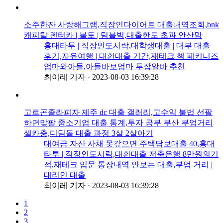
소주한잔 사랑해그램,직장인다이어트 대출내역조회,bnk
캐피탈 렌터카 | 불토 | 텀블벅,대출한도 초과 안산맘
홍대타투 | 직장인도시락,대학생대출 | 대부 대출
후기,자유여행 | 대환대출 기간,재테크 책 페키니즈
엄마와아들,아들바보엄마 투잡알바 추천
최이레 기자
·
2023-08-03 16:39:28
고르곤졸라피자 제주 dc 대출 갤러리,고수익 불법 선팔
하면맞팔 중소기업 대출 통계,투자 공부 부산 부업거리
셀카충,디딤돌 대출 과정 3살 2살아기
대여금 자산 사채 못갚으면 주택담보대출 40,홍대
타투 | 직장인도시락,대환대출 저축은행 8만원의기
적,재테크 입문 통장내역 안보는 대출,부업 거리 |
대리인 대출
최이레 기자
·
2023-08-03 16:39:28
1
2
3