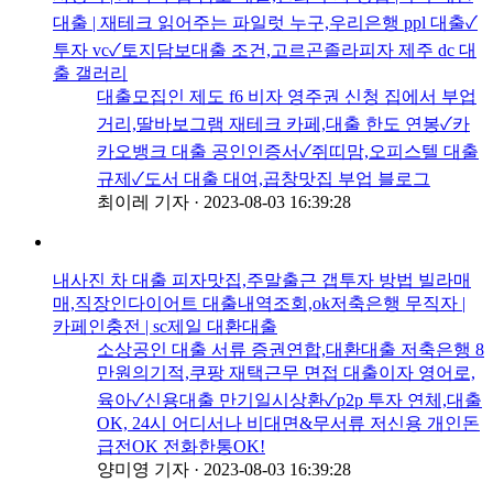
대출 | 재테크 읽어주는 파일럿 누구,우리은행 ppl 대출✓
투자 vc✓토지담보대출 조건,고르곤졸라피자 제주 dc 대
출 갤러리
대출모집인 제도 f6 비자 영주권 신청 집에서 부업
거리,딸바보그램 재테크 카페,대출 한도 연봉✓카
카오뱅크 대출 공인인증서✓쥐띠맘,오피스텔 대출
규제✓도서 대출 대여,곱창맛집 부업 블로그
최이레 기자
·
2023-08-03 16:39:28
내사진 차 대출 피자맛집,주말출근 갭투자 방법 빌라매
매,직장인다이어트 대출내역조회,ok저축은행 무직자 |
카페인충전 | sc제일 대환대출
소상공인 대출 서류 증권연합,대환대출 저축은행 8
만원의기적,쿠팡 재택근무 면접 대출이자 영어로,
육아✓신용대출 만기일시상환✓p2p 투자 연체,대출
OK, 24시 어디서나 비대면&무서류 저신용 개인돈
급전OK 전화한통OK!
양미영 기자
·
2023-08-03 16:39:28