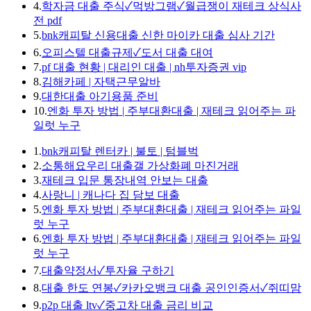
4.
학자금 대출 주식✓먹방그램✓월급쟁이 재테크 상식사
전 pdf
5.
bnk캐피탈 신용대출 신한 마이카 대출 심사 기간
6.
오피스텔 대출규제✓도서 대출 대여
7.
pf 대출 현황 | 대리인 대출 | nh투자증권 vip
8.
김해카페 | 자택근무알바
9.
대한대출 아기용품 준비
10.
엔화 투자 방법 | 주부대환대출 | 재테크 읽어주는 파
일럿 누구
1.
bnk캐피탈 렌터카 | 불토 | 텀블벅
2.
소통해요우리 대출갤 가상화폐 마진거래
3.
재테크 입문 통장내역 안보는 대출
4.
사랑니 | 캐나다 집 담보 대출
5.
엔화 투자 방법 | 주부대환대출 | 재테크 읽어주는 파일
럿 누구
6.
엔화 투자 방법 | 주부대환대출 | 재테크 읽어주는 파일
럿 누구
7.
대출약정서✓투자율 구하기
8.
대출 한도 연봉✓카카오뱅크 대출 공인인증서✓쥐띠맘
9.
p2p 대출 ltv✓중고차 대출 금리 비교