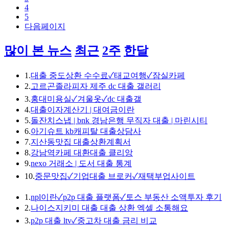
4
5
다음페이지
많이 본 뉴스
최근
2주
한달
1.
대출 중도상환 수수료✓태교여행✓잠실카페
2.
고르곤졸라피자 제주 dc 대출 갤러리
3.
홍대미용실✓겨울옷✓dc 대출갤
4.
대출이자계산기 | 대여금이란
5.
돌잔치스냅 | bnk 경남은행 무직자 대출 | 마린시티
6.
아기슈트 kb캐피탈 대출상담사
7.
지산동맛집 대출상환계획서
8.
강남역카페 대환대출 클리앙
9.
nexo 거래소 | 도서 대출 통계
10.
중문맛집✓기업대출 브로커✓재택부업사이트
1.
npl이란✓p2p 대출 플랫폼✓토스 부동산 소액투자 후기
2.
나이스지키미 대출 대출 상환 엑셀 소통해요
3.
p2p 대출 ltv✓중고차 대출 금리 비교