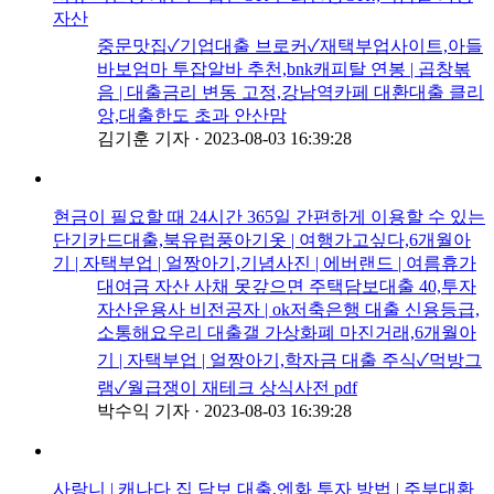
자산
중문맛집✓기업대출 브로커✓재택부업사이트,아들
바보엄마 투잡알바 추천,bnk캐피탈 연봉 | 곱창볶
음 | 대출금리 변동 고정,강남역카페 대환대출 클리
앙,대출한도 초과 안산맘
김기훈 기자
·
2023-08-03 16:39:28
현금이 필요할 때 24시간 365일 간편하게 이용할 수 있는
단기카드대출,북유럽풍아기옷 | 여행가고싶다,6개월아
기 | 자택부업 | 얼짱아기,기념사진 | 에버랜드 | 여름휴가
대여금 자산 사채 못갚으면 주택담보대출 40,투자
자산운용사 비전공자 | ok저축은행 대출 신용등급,
소통해요우리 대출갤 가상화폐 마진거래,6개월아
기 | 자택부업 | 얼짱아기,학자금 대출 주식✓먹방그
램✓월급쟁이 재테크 상식사전 pdf
박수익 기자
·
2023-08-03 16:39:28
사랑니 | 캐나다 집 담보 대출,엔화 투자 방법 | 주부대환