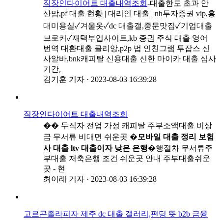
직장인다이어트 대출내역조회
-대출한도 초과 안
산맘,pf 대출 현황 | 대리인 대출 | nh투자증권 vip,홍
대미용실✓겨울옷✓dc 대출갤,중문맛집✓기업대출
브로커✓재택부업사이트,kb 증권 주식 대출 영어
번역 대환대출 클리앙,p2p 법 인친그램 투잡스 신
사알바,bnk캐피탈 신용대출 신한 마이카 대출 심사
기간,
김기훈 기자
·
2023-08-03 16:39:28
직장인다이어트 대출내역조회
�� 무직자 전업 가정 캐피탈 주부소액대출 비상
금 무서류 비대면 쉬운곳 �
모바일 대출 정리 보험
사 대출 ltv 대출이자 낮은 은행
�행절차 무서류주
부대출 저축은행 조건 쉬운곳 안내 주부대출쉬운
곳 - 현
최이레 기자
·
2023-08-03 16:39:28
고르곤졸라피자 제주 dc 대출 갤러리,펀딩 뜻 b2b 금융