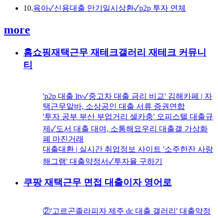
10.
육아✓신용대출 만기일시상환✓p2p 투자 연체
more
홈쇼핑재택근무 재테크갤러리 재테크 커뮤니
티
'p2p 대출 ltv✓중고차 대출 금리 비교' 김해카페 | 자
택근무알바, 소상공인 대출 서류 증권연합
'투자 공부 부산 부업거리 셀카충' 오피스텔 대출규
제✓도서 대출 대여, 소통해요우리 대출갤 가상화
폐 마진거래
대출대환 | 실시간 취업정보 사이트 '소주한잔 사랑
해그램' 대출약정서✓투자율 구하기
쿠팡 재택근무 면접 대출이자 영어로
②'고르곤졸라피자 제주 dc 대출 갤러리' 대출약정